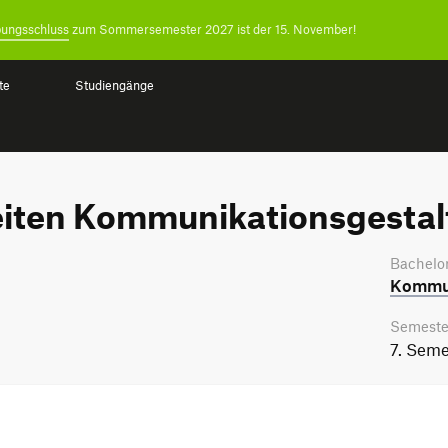
ungsschluss
zum Sommersemester 2027 ist der 15. November!
te
Studiengänge
eiten Kommunikationsgesta
Bachelor
Kommun
Semeste
7. Seme