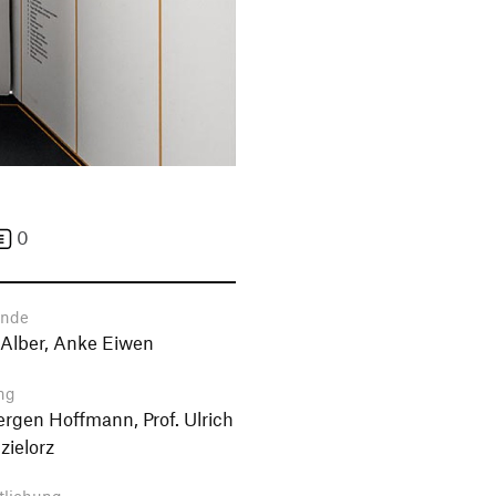
0
ende
Alber, Anke Eiwen
ng
uergen Hoffmann, Prof. Ulrich
ielorz