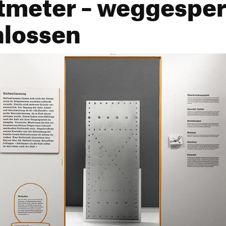
tmeter – weggesper
hlossen