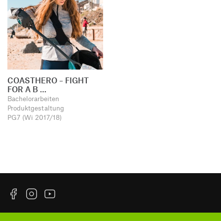
COASTHERO – FIGHT
FOR A B …
Bachelorarbeiten
Produktgestaltung
PG7 (Wi 2017/18)
Facebook
Instagram
YouTube
Impressum
Datenschutzerklärung
Informationssicherheit