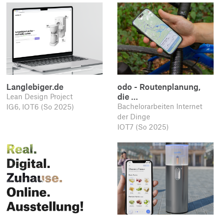
Langlebiger.de
odo - Routenplanung,
die …
Lean Design Project
Bachelorarbeiten Internet
IG6, IOT6 (So 2025)
der Dinge
IOT7 (So 2025)