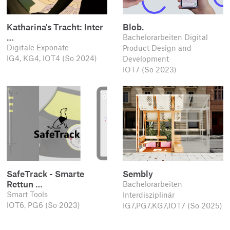
Katharina's Tracht: Inter
Blob.
…
Bachelorarbeiten Digital
Digitale Exponate
Product Design and
IG4, KG4, IOT4 (So 2024)
Development
IOT7 (So 2023)
SafeTrack - Smarte
Sembly
Rettun …
Bachelorarbeiten
Smart Tools
Interdisziplinär
IOT6, PG6 (So 2023)
IG7,PG7,KG7,IOT7 (So 2025)