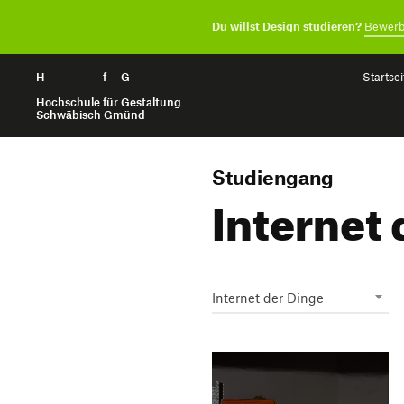
Du willst Design studieren?
Bewerb
H
Zum Seiteninhalt springen
f
G
Startsei
Hochschule für Gestaltung
Schwäbisch Gmünd
Studiengang
Internet 
Internet der Dinge