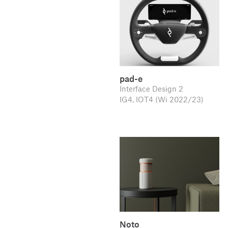
pad-e
Interface Design 2
IG4, IOT4 (Wi 2022/23)
Noto