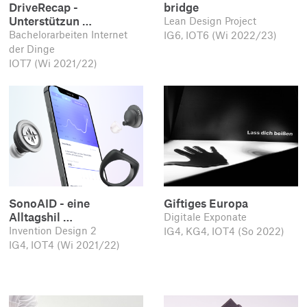
DriveRecap -
bridge
Unterstützun …
Lean Design Project
Bachelorarbeiten Internet
IG6, IOT6 (Wi 2022/23)
der Dinge
IOT7 (Wi 2021/22)
SonoAID - eine
Giftiges Europa
Alltagshil …
Digitale Exponate
Invention Design 2
IG4, KG4, IOT4 (So 2022)
IG4, IOT4 (Wi 2021/22)