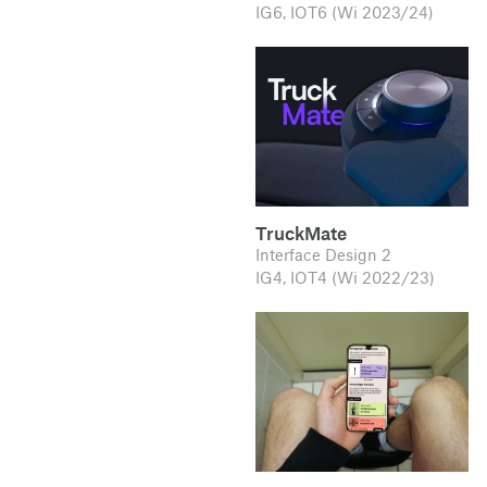
IG6, IOT6 (Wi 2023/24)
TruckMate
Interface Design 2
IG4, IOT4 (Wi 2022/23)