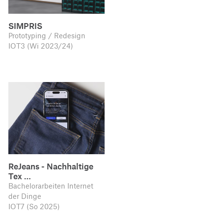
SIMPRIS
Prototyping / Redesign
IOT3 (Wi 2023/24)
ReJeans - Nachhaltige
Tex …
Bachelorarbeiten Internet
der Dinge
IOT7 (So 2025)