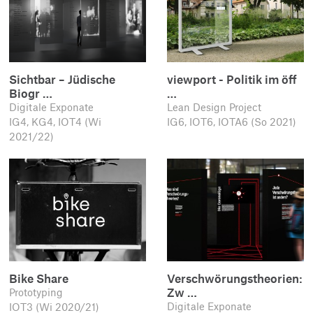
Sichtbar – Jüdische
viewport - Politik im öff
Biogr …
…
Digitale Exponate
Lean Design Project
IG4, KG4, IOT4 (Wi
IG6, IOT6, IOTA6 (So 2021)
2021/22)
Bike Share
Verschwörungstheorien:
Zw …
Prototyping
Digitale Exponate
IOT3 (Wi 2020/21)