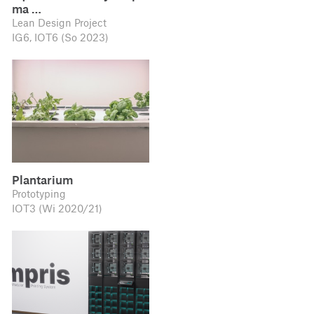
ma …
Lean Design Project
IG6, IOT6 (So 2023)
Plantarium
Prototyping
IOT3 (Wi 2020/21)