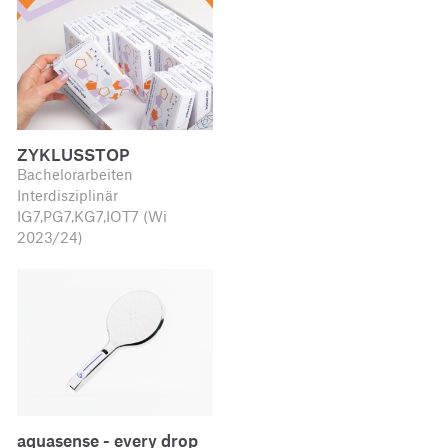
ZYKLUSSTOP
Bachelorarbeiten
Interdisziplinär
IG7,PG7,KG7,IOT7 (Wi
2023/24)
aquasense - every drop