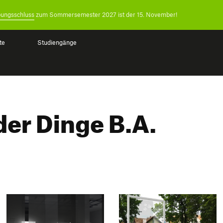
ungsschluss
zum Sommersemester 2027 ist der 15. November!
te
Studiengänge
der Dinge B.A.