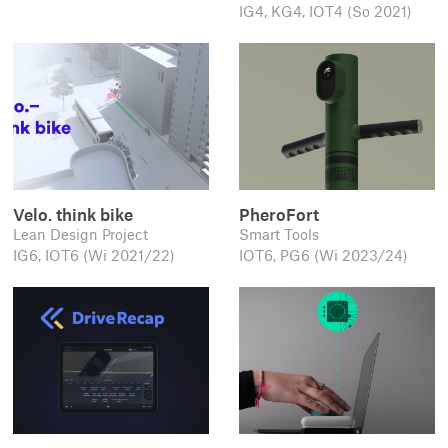
IG4, KG4, IOT4 (So 2021)
Velo. think bike
PheroFort
Lean Design Project
Smart Tools
IG6, IOT6 (Wi 2021/22)
IOT6, PG6 (Wi 2023/24)