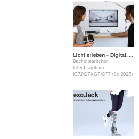
Licht erleben – Digital. …
Bachelorarbeiten
Interdisziplinär
IG7,PG7,KG7,IOT7 (So 2025)