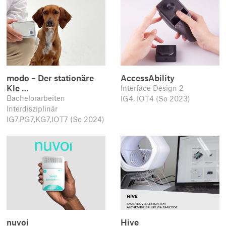
modo – Der stationäre
AccessAbility
Kle …
Interface Design 2
Bachelorarbeiten
IG4, IOT4 (So 2023)
Interdisziplinär
IG7,PG7,KG7,IOT7 (So 2024)
nuvoi
Hive