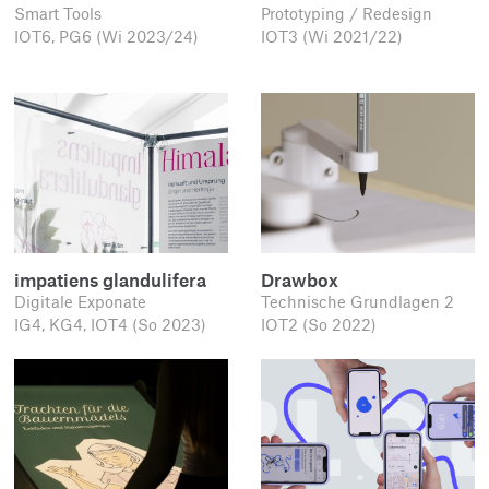
Smart Tools
Prototyping / Redesign
IOT6, PG6 (Wi 2023/24)
IOT3 (Wi 2021/22)
impatiens glandulifera
Drawbox
Digitale Exponate
Technische Grundlagen 2
IG4, KG4, IOT4 (So 2023)
IOT2 (So 2022)