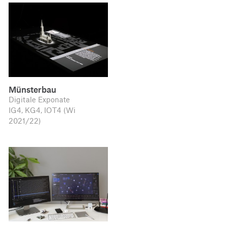
Münsterbau
Digitale Exponate
IG4, KG4, IOT4 (Wi
2021/22)