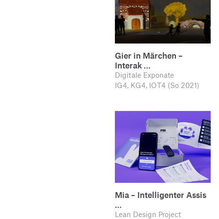
Gier in Märchen –
Interak …
Digitale Exponate
IG4, KG4, IOT4 (So 2021)
Mia – Intelligenter Assis
…
Lean Design Project