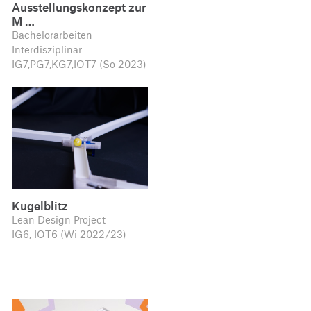
Ausstellungskonzept zur
M …
Bachelorarbeiten
Interdisziplinär
IG7,PG7,KG7,IOT7 (So 2023)
Kugelblitz
Lean Design Project
IG6, IOT6 (Wi 2022/23)