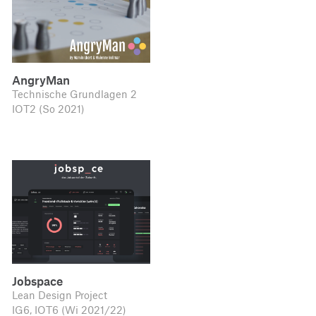
AngryMan
Technische Grundlagen 2
IOT2 (So 2021)
Jobspace
Lean Design Project
IG6, IOT6 (Wi 2021/22)