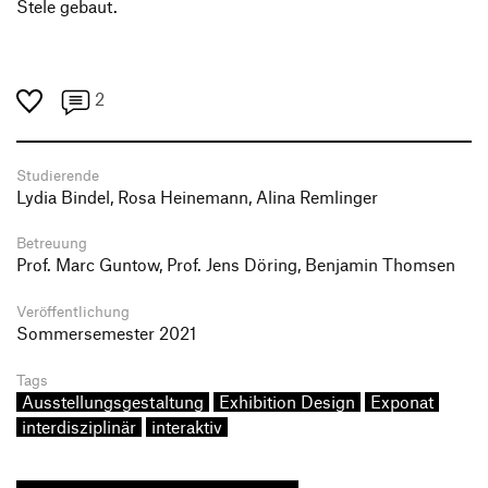
Stele gebaut.
2
Studierende
Lydia Bindel, Rosa Heinemann, Alina Remlinger
Betreuung
Prof. Marc Guntow, Prof. Jens Döring, Benjamin Thomsen
Veröffentlichung
Sommersemester 2021
Tags
Ausstellungsgestaltung
Exhibition Design
Exponat
interdisziplinär
interaktiv