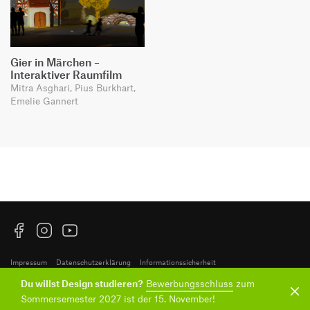
Gier in Märchen –
Interaktiver Raumfilm
Mitra Asghari, Pius Burkhart,
Emelie Gannert
Facebook
Instagram
YouTube
Impressum
Datenschutzerklärung
Informationssicherheit
Du willst Design studieren?
Bewerbungsschluss
zum
Hochschule für Gestaltung Schwäbisch Gmünd
Sommersemester 2027 ist der 15. November!