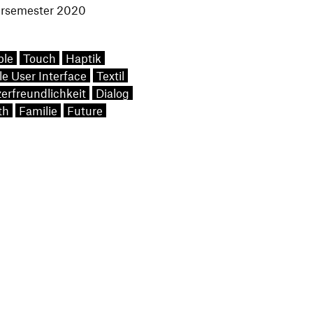
semester 2020
ble
Touch
Haptik
le User Interface
Textil
erfreundlichkeit
Dialog
th
Familie
Future