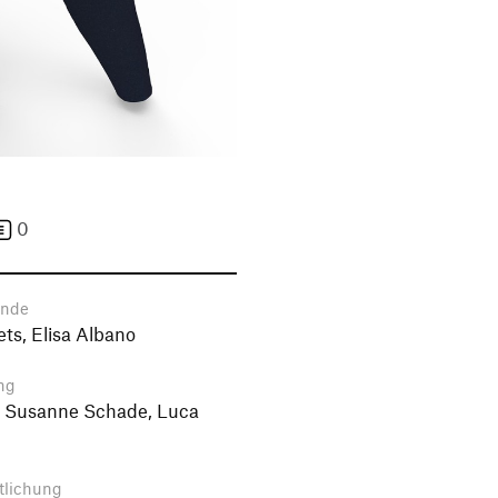
0
ende
ts, Elisa Albano
ng
r. Susanne Schade, Luca
tlichung