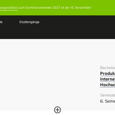
ungsschluss
zum Sommersemester 2027 ist der 15. November!
te
Studiengänge
Bachelor
Produkt
Interne
Hochsc
Semeste
6. Seme