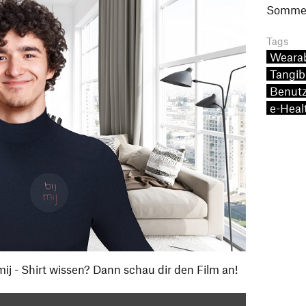
Sommer
Tags
Weara
Tangib
Benutz
e-Heal
mij - Shirt wissen? Dann schau dir den Film an!