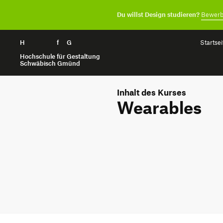
Du willst Design studieren?
Bewerb
H
Zum Seiteninhalt springen
f
G
Startsei
Hochschule für Gestaltung
Schwäbisch Gmünd
Inhalt des Kurses
Wearables