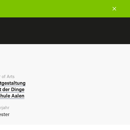
 of Arts
­gestaltung
t der Dinge
hule Aalen
rjahr
ster