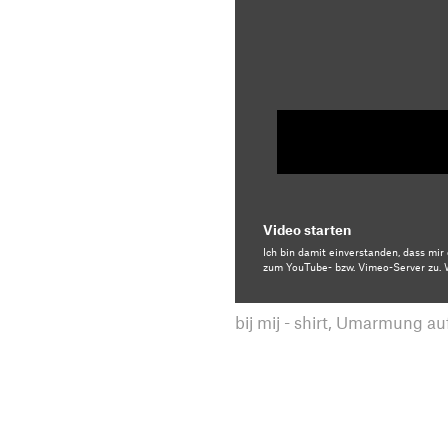
Video starten
Ich bin damit einverstanden, dass mi
zum YouTube- bzw. Vimeo-Server zu. W
bij mij - shirt, Umarmung au