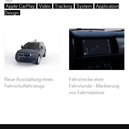
Tags
Apple CarPlay
Video
Tracking
System
Application
Design
Neue Ausstattung eines
Fahrstrecke einer
Fahrschulfahrzeugs
Fahrstunde - Markierung
von Fahrmanöver