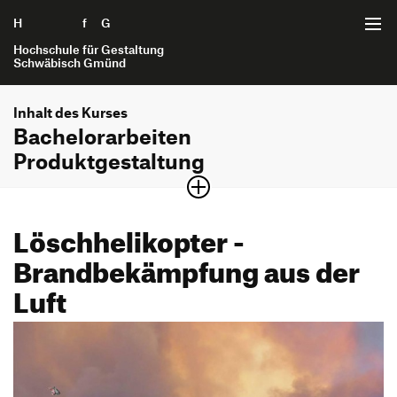
H
Zum Seiteninhalt springen
f
G
Hochschule für Gestaltung
Schwäbisch Gmünd
Inhalt des Kurses
Startseite
Bachelorarbeiten
Produktgestaltung
Studiengänge
Bachelor of Arts
Produkt­gestaltung
Interaktionsgestaltung B.A.
Löschhelikopter -
Internet der Dinge B.A.
Semesterjahr
Brandbekämpfung aus der
7. Semester
Kommunikationsgestaltung B.A.
Luft
Produktgestaltung B.A.