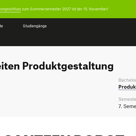
ungsschluss
zum Sommersemester 2027 ist der 15. November!
te
Studiengänge
iten Produktgestaltung
Bachelor
Produkt
Semeste
7. Seme