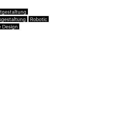
tgestaltung
sgestaltung
Robotic
e Design