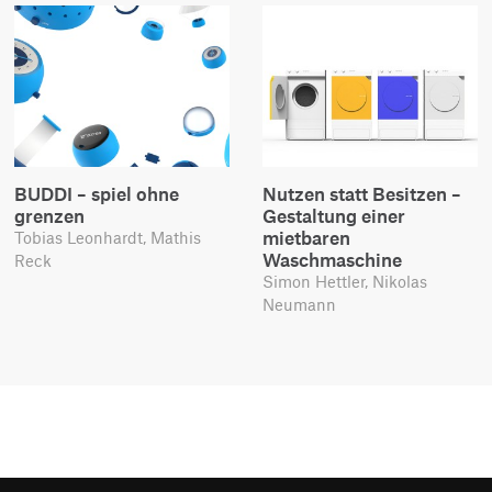
BUDDI – spiel ohne
Nutzen statt Besitzen –
grenzen
Gestaltung einer
mietbaren
Tobias Leonhardt, Mathis
Waschmaschine
Reck
Simon Hettler, Nikolas
Neumann