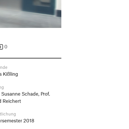
0
ende
 Kißling
ng
r. Susanne Schade, Prof.
 Reichert
tlichung
semester 2018