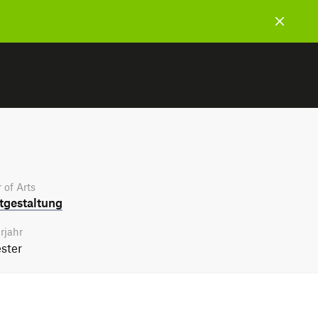
 of Arts
­gestaltung
rjahr
ster