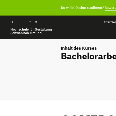
Du willst Design studieren?
Bewerb
H
Zum Seiteninhalt springen
f
G
Startsei
Hochschule für Gestaltung
Schwäbisch Gmünd
Inhalt des Kurses
Bachelorarbe