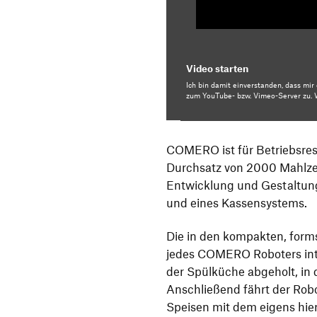
Video starten
Ich bin damit einverstanden, dass mi
zum YouTube- bzw. Vimeo-Server zu. W
COMERO ist für Betriebsre
Durchsatz von 2000 Mahlzei
Entwicklung und Gestaltung
und eines Kassensystems.
Die in den kompakten, form
jedes COMERO Roboters int
der Spülküche abgeholt, in d
Anschließend fährt der Rob
Speisen mit dem eigens hie