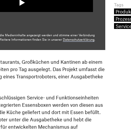
Tags
Produk
Prozes
Servic
r die Medieninhalte angezeigt werden und stimme einer Verbindung
eitere Informationen finden Sie in unserer
Datenschutzerklärung
.
staurants, Großküchen und Kantinen ab einem
ten pro Tag ausgelegt. Das Projekt umfasst die
 eines Transportroboters, einer Ausgabetheke
schlüssigen Service- und Funktionseinheiten
egrierten Essensboxen werden von diesen aus
ie Küche geliefert und dort mit Essen befüllt.
oter unter die Ausgabetheke und hebt die
rfür entwickelten Mechanismus auf