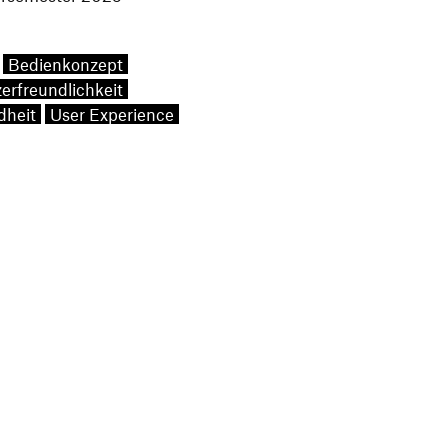
Bedienkonzept
erfreundlichkeit
dheit
User Experience