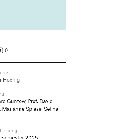
0
ende
r Hoenig
ng
arc Guntow, Prof. David
 Marianne Spiess, Selina
tlichung
semester 2025