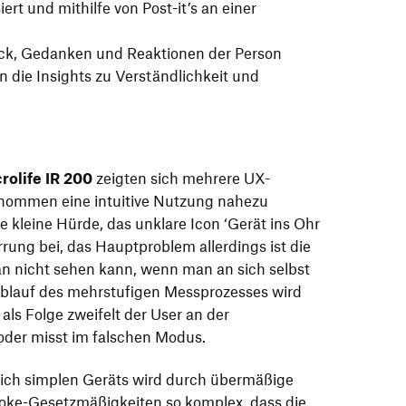
ert und mithilfe von Post-it’s an einer
ck, Gedanken und Reaktionen der Person
 die Insights zu Verständlichkeit und
rolife IR 200
zeigten sich mehrere UX-
ommen eine intuitive Nutzung nahezu
 kleine Hürde, das unklare Icon ‘Gerät ins Ohr
rrung bei, das Hauptproblem allerdings ist die
n nicht sehen kann, wenn man an sich selbst
Ablauf des mehrstufigen Messprozesses wird
als Folge zweifelt der User an der
oder misst im falschen Modus.
lich simplen Geräts wird durch übermäßige
Yoke-Gesetzmäßigkeiten so komplex, dass die