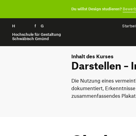
Du willst Design studieren?
Bewerb
H
Zum Seiteninhalt springen
f
G
Startsei
Hochschule für Gestaltung
Schwäbisch Gmünd
Inhalt des Kurses
Darstellen – 
Die Nutzung eines vermeint
dokumentiert, Erkenntnisse
zusammenfassendes Plakat 