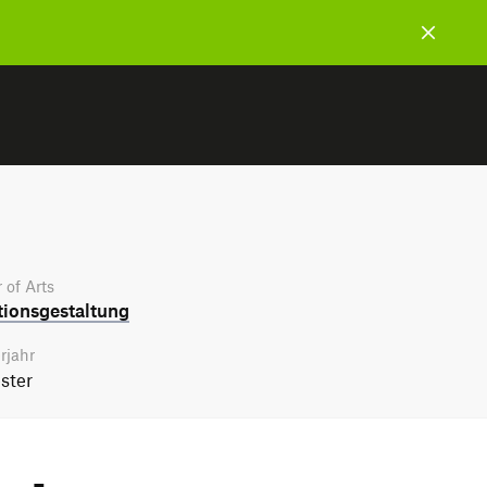
 of Arts
tions­gestaltung
rjahr
ster