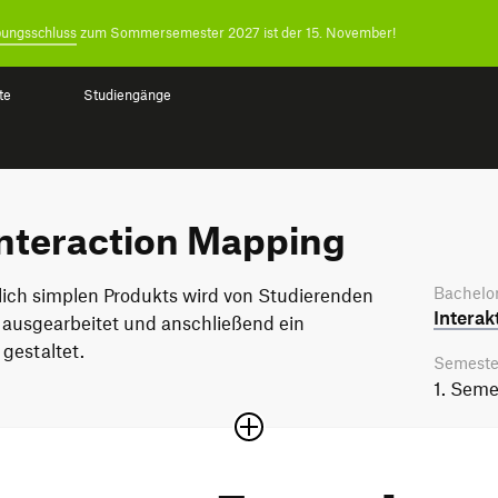
ungsschluss
zum Sommersemester 2027 ist der 15. November!
te
Studiengänge
Interaction Mapping
Bachelor
lich simplen Produkts wird von Studierenden
Interak
 ausgearbeitet und anschließend ein
gestaltet.
Semeste
1. Seme