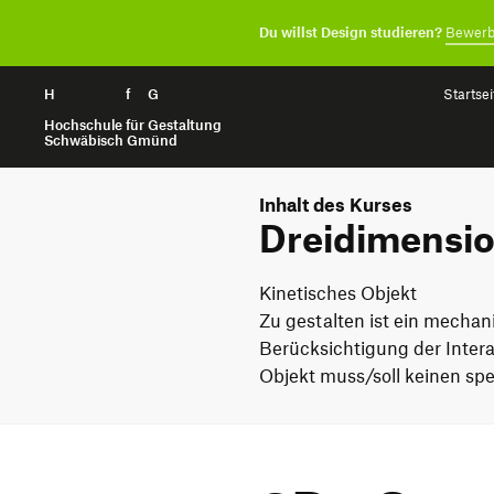
Du willst Design studieren?
Bewerb
H
Zum Seiteninhalt springen
f
G
Startsei
Hochschule für Gestaltung
Schwäbisch Gmünd
Inhalt des Kurses
Dreidimensio
Kinetisches Objekt
Zu gestalten ist ein mecha
Berücksichtigung der Inter
Objekt muss/soll keinen spe