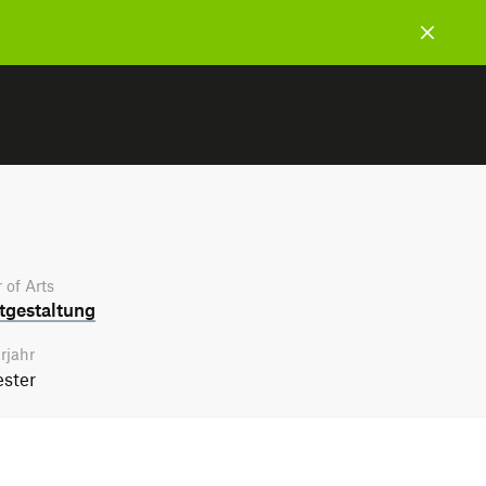
 of Arts
­gestaltung
rjahr
ster