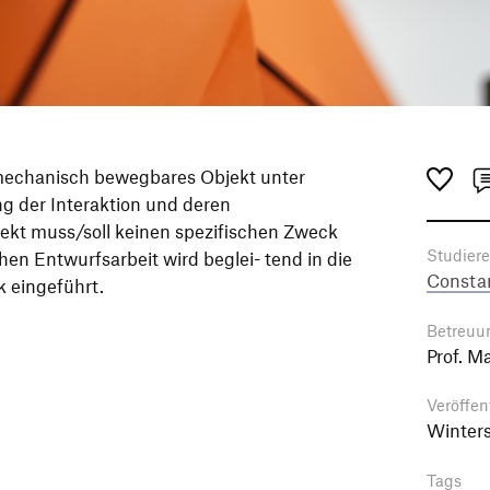
h mechanisch bewegbares Objekt unter
g der Interaktion und deren
ekt muss/soll keinen spezifischen Zweck
Studier
hen Entwurfsarbeit wird beglei- tend in die
Constan
k eingeführt.
Betreuu
Prof. M
Veröffen
Winter
Tags