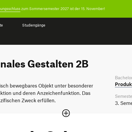
ungsschluss
zum Sommersemester 2027 ist der 15. November!
te
Studiengänge
nales Gestalten 2B
Bachelor
Produkt
nisch bewegbares Objekt unter besonderer
aktion und deren Anzeichenfunktion. Das
Semeste
zifischen Zweck erfüllen.
3. Seme