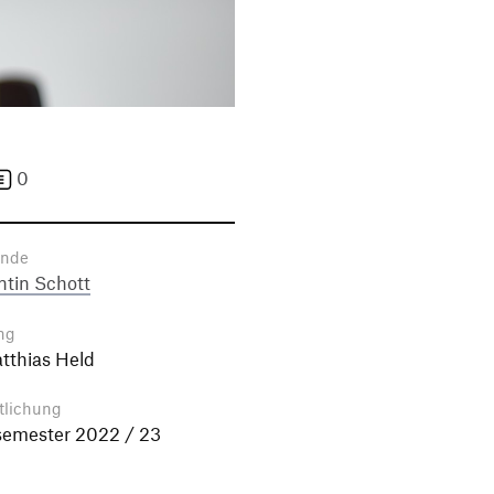
0
ende
tin Schott
ng
atthias Held
tlichung
semester 2022 / 23