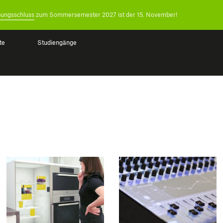
ungsschluss
zum Sommersemester 2027 ist der 15. November!
te
Studiengänge