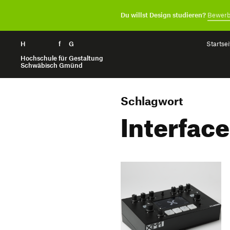
Du willst Design studieren?
Bewerb
H
Zum Seiteninhalt springen
f
G
Startsei
Hochschule für Gestaltung
Schwäbisch Gmünd
Schlagwort
Interface