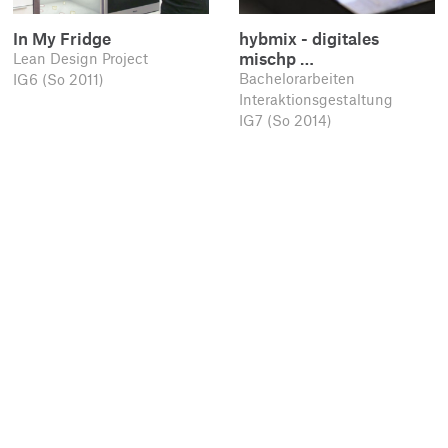
In My Fridge
hybmix - digitales
mischp …
Lean Design Project
Bachelorarbeiten
IG6 (So 2011)
Interaktionsgestaltung
IG7 (So 2014)