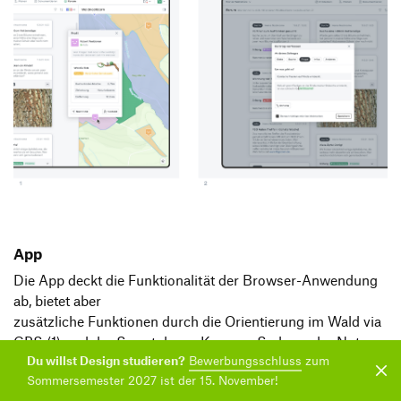
App
Die App deckt die Funktionalität der Browser-Anwendung
ab, bietet aber
zusätzliche Funktionen durch die Orientierung im Wald via
GPS (1) und der Smartphone-Kamera. So kann der Nutzer
Du willst Design studieren?
Bewerbungsschluss
zum
beispielsweise, mithilfe von Bilderkennung, unbekannte
Sommersemester 2027 ist der 15. November!
Arten identifizieren (2). Neben dem Lerneffekt können so