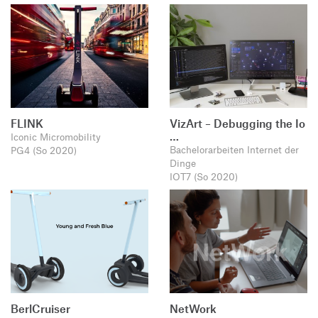
FLINK
VizArt – Debugging the Io
…
Iconic Micromobility
Bachelorarbeiten Internet der
PG4 (So 2020)
Dinge
IOT7 (So 2020)
BerlCruiser
NetWork