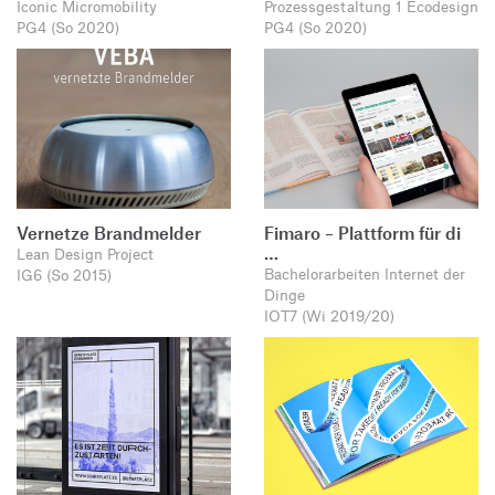
Iconic Micromobility
Prozessgestaltung 1 Ecodesign
PG4 (So 2020)
PG4 (So 2020)
Vernetze Brandmelder
Fimaro – Plattform für di
…
Lean Design Project
Bachelorarbeiten Internet der
IG6 (So 2015)
Dinge
IOT7 (Wi 2019/20)