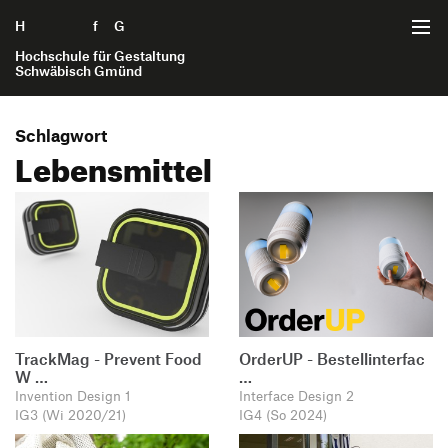
H
Zum Seiteninhalt springen
f
G
Hochschule für Gestaltung
Schwäbisch Gmünd
Schlagwort
Startseite
Lebensmittel
Studiengänge
Interaktionsgestaltung B.A.
Internet der Dinge B.A.
Kommunikationsgestaltung B.A.
Produktgestaltung B.A.
TrackMag - Prevent Food
OrderUP - Bestellinterfac
W …
…
Invention Design 1
Interface Design 2
IG3 (Wi 2020/21)
IG4 (So 2024)